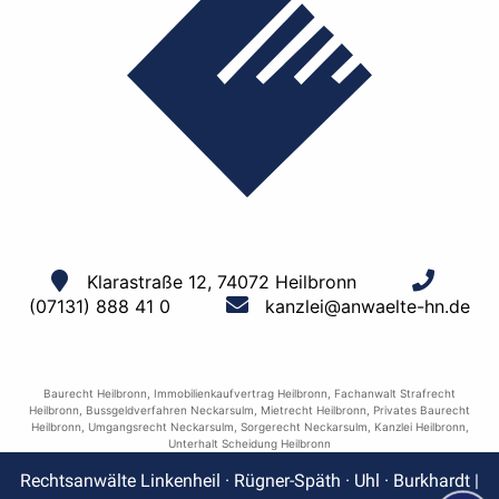
Klarastraße 12, 74072 Heilbronn
(07131) 888 41 0
kanzlei@anwaelte-hn.de
Baurecht Heilbronn
,
Immobilienkaufvertrag Heilbronn
,
Fachanwalt Strafrecht
Heilbronn
,
Bussgeldverfahren Neckarsulm
,
Mietrecht Heilbronn
,
Privates Baurecht
Heilbronn
,
Umgangsrecht Neckarsulm
,
Sorgerecht Neckarsulm
,
Kanzlei Heilbronn
,
Unterhalt Scheidung Heilbronn
Rechtsanwälte Linkenheil · Rügner-Späth · Uhl · Burkhardt |