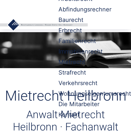
Abfindungsrechner
Baurecht
Erbrecht
Familienrecht
Immobilienrecht
Mietrecht
Strafrecht
Verkehrsrecht
Mietrecht Heilbronn
Wohnungseigentumsrecht
Die Mitarbeiter
Anwalt Mietrecht
Kontakt
Heilbronn · Fachanwalt