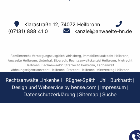
Klarastraße 12, 74072 Heilbronn
(07131) 888 41 0
kanzlei@anwaelte-hn.de
Familienrecht Versorgungsausgleich Weinsberg
,
Immobilienkaufrecht Heilbronn
,
Anwaelte Heilbronn
,
Unterhalt Biberach
,
Rechtsanwaltskanzlei Heilbronn
,
Mietrecht
Heilbronn
,
Fachanwaeltin Strafrecht Heilbronn
,
Fachanwalt
Wohnungseigentumsrecht Heilbronn
,
Erbrecht Heilbronn
,
Mietvertrag Heilbronn
Rechtsanwälte Linkenheil · Rügner-Späth · Uhl · Burkhardt |
bense.com
Impressum
Design und Webservice by
|
|
Datenschutzerklärung
Sitemap
Suche
|
|