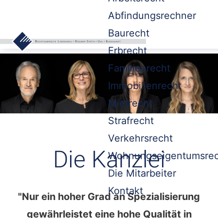
Abfindungsrechner
Baurecht
Erbrecht
Familienrecht
Immobilienrecht
Mietrecht
Strafrecht
Verkehrsrecht
Die Kanzlei
Wohnungseigentumsrec
Die Mitarbeiter
Kontakt
"Nur ein hoher Grad an Spezialisierung
gewährleistet eine hohe Qualität in