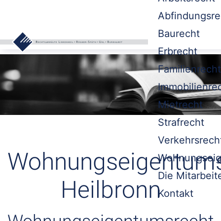
Abfindungsre
Baurecht
Erbrecht
Familienrecht
Immobilienre
Mietrecht
Strafrecht
Verkehrsrech
Wohnungseigentums
Wohnungseig
Die Mitarbeit
Heilbronn
Kontakt