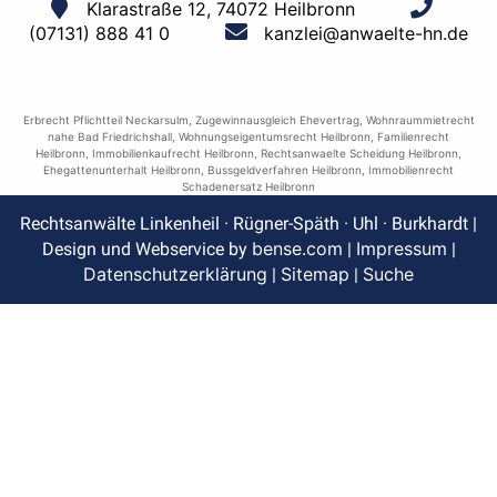
Klarastraße 12, 74072 Heilbronn
(07131) 888 41 0
kanzlei@anwaelte-hn.de
Erbrecht Pflichtteil Neckarsulm
,
Zugewinnausgleich Ehevertrag
,
Wohnraummietrecht
nahe Bad Friedrichshall
,
Wohnungseigentumsrecht Heilbronn
,
Familienrecht
Heilbronn
,
Immobilienkaufrecht Heilbronn
,
Rechtsanwaelte Scheidung Heilbronn
,
Ehegattenunterhalt Heilbronn
,
Bussgeldverfahren Heilbronn
,
Immobilienrecht
Schadenersatz Heilbronn
Rechtsanwälte Linkenheil · Rügner-Späth · Uhl · Burkhardt |
bense.com
Impressum
Design und Webservice by
|
|
Datenschutzerklärung
Sitemap
Suche
|
|