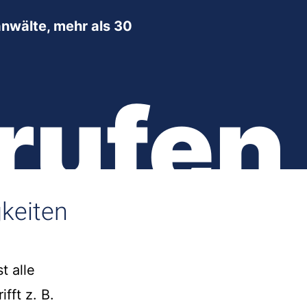
nwälte, mehr als 30
rufen
gkeiten
t alle
fft z. B.