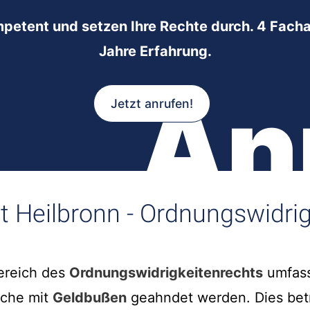
mpetent und setzen Ihre Rechte durch. 4 Facha
Jahre Erfahrung.
An
Jetzt anrufen!
t Heilbronn - Ordnungswidri
Bereich des
Ordnungswidrigkeitenrechts
umfass
lche mit
Geldbußen
geahndet werden. Dies betri