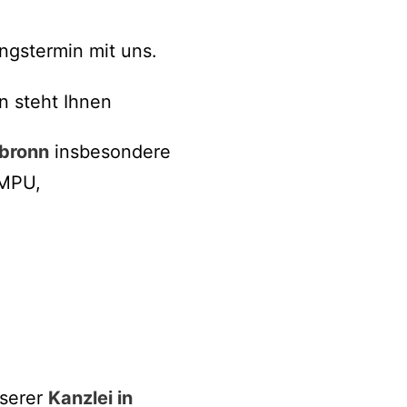
ngstermin mit uns.
n steht Ihnen
lbronn
insbesondere
 MPU,
nserer
Kanzlei in