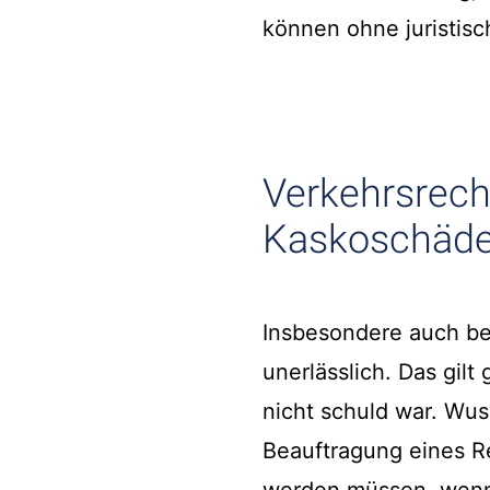
können ohne juristisc
Verkehrsrecht
Kaskoschäd
Insbesondere auch b
unerlässlich. Das gil
nicht schuld war. Wus
Beauftragung eines R
werden müssen, wenn S