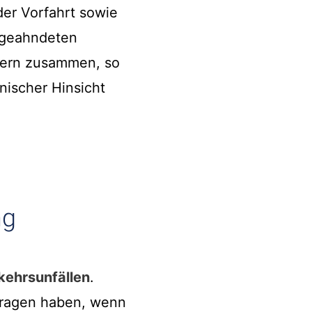
der Vorfahrt sowie
 geahndeten
htern zusammen, so
hnischer Hinsicht
ng
kehrsunfällen
.
ragen haben, wenn