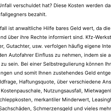
Unfall verschuldet hat? Diese Kosten werden d
fallgegners bezahlt.
all ist anwaltliche Hilfe bares Geld wert, da di
end über ihre Rechte informiert sind. Kfz-Werkst
, Gutachter, usw. verfolgen häufig eigene In
den Autofahrer Einfluss zu nehmen, indem sie a
 zu sein. Bei einer Selbstregulierung können Ih
ngen und somit Ihnen zustehendes Geld entgeh
ldfrage, Haftungsquote, über verschiedene An
. Kostenpauschale, Nutzungsausfall, Mietwagen
chleppkosten, merkantiler Minderwert, Leasing
achschäden, Schmerzensgeld und vieles mehr.