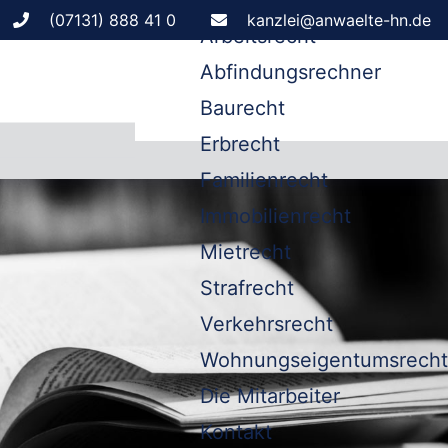
Leistungen
(07131) 888 41 0
kanzlei@anwaelte-hn.de
Arbeitsrecht
Abfindungsrechner
Baurecht
Erbrecht
Familienrecht
Immobilienrecht
Mietrecht
Strafrecht
Verkehrsrecht
Wohnungseigentumsrecht
Die Mitarbeiter
Kontakt