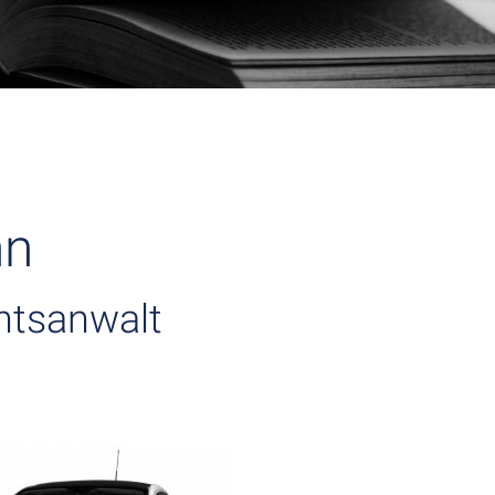
nn
htsanwalt