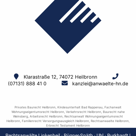
Klarastraße 12, 74072 Heilbronn
(07131) 888 41 0
kanzlei@anwaelte-hn.de
Privates Baurecht Heilbronn
,
Kindesunterhalt Bad Rappenau
,
Fachanwalt
Wohnungseigentumsrecht Heilbronn
,
Verkehrsrecht Heilbronn
,
Baurecht nahe
Weinsberg
,
Arbeitsrecht Heilbronn
,
Rechtsanwalt Wohnungseigentumsrecht
Heilbronn
,
Familienrecht Versorgungsausgleich Heilbronn
,
Rechtsanwaelte Heilbronn
,
Erbrecht Testament Heilbronn
Rechtsanwälte Linkenheil · Rügner-Späth · Uhl · Burkhardt |