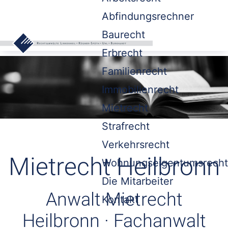
Abfindungsrechner
Baurecht
Erbrecht
Familienrecht
Immobilienrecht
Mietrecht
Strafrecht
Verkehrsrecht
Mietrecht Heilbronn
Wohnungseigentumsrecht
Die Mitarbeiter
Anwalt Mietrecht
Kontakt
Heilbronn · Fachanwalt