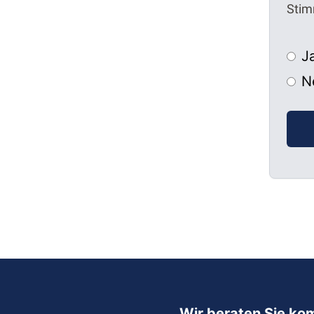
Stim
J
N
Wir beraten Sie ko