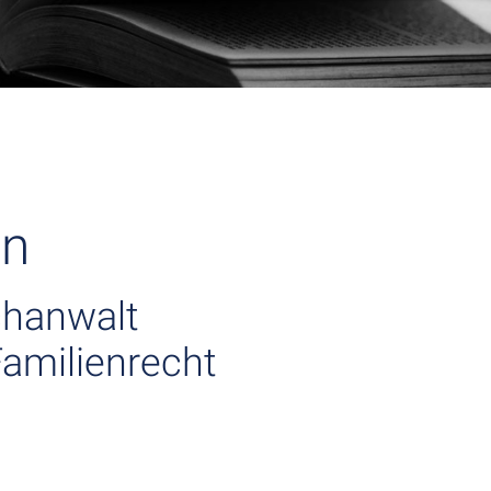
nn
chanwalt
Familienrecht