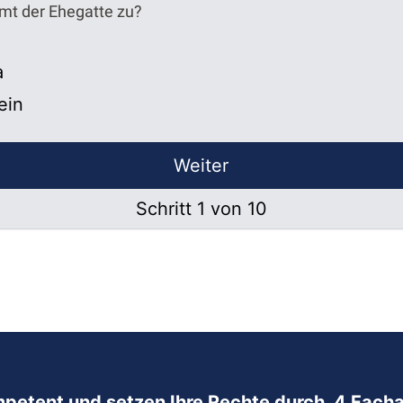
mt der Ehegatte zu?
a
ein
Weiter
Schritt 1 von 10
mpetent und setzen Ihre Rechte durch. 4 Facha