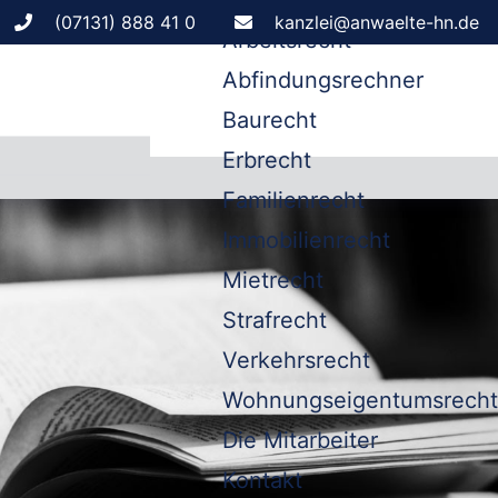
Leistungen
(07131) 888 41 0
kanzlei@anwaelte-hn.de
Arbeitsrecht
Abfindungsrechner
Baurecht
Erbrecht
Familienrecht
Immobilienrecht
Mietrecht
Strafrecht
Verkehrsrecht
Wohnungseigentumsrecht
Die Mitarbeiter
Kontakt