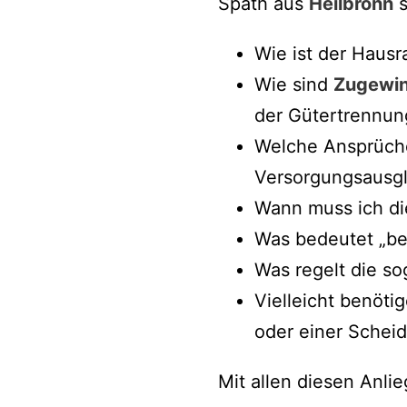
Späth aus
Heilbronn
s
Wie ist der Haus
Wie sind
Zugewin
der Gütertrennun
Welche Ansprüche
Versorgungsausgl
Wann muss ich di
Was bedeutet „beg
Was regelt die so
Vielleicht benöt
oder einer Schei
Mit allen diesen Anli