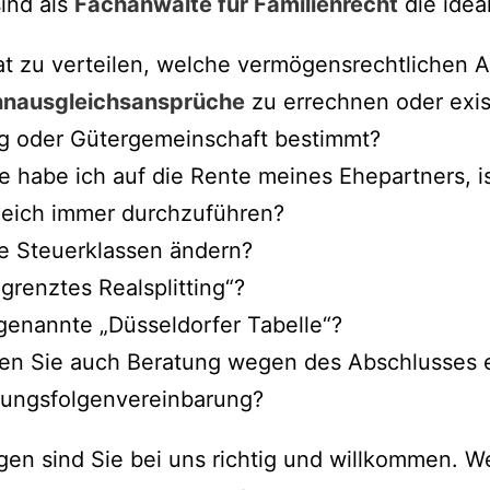
ind als
Fachanwälte für Familienrecht
die idea
rat zu verteilen, welche vermögensrechtlichen 
nausgleichsansprüche
zu errechnen oder exis
g oder Gütergemeinschaft bestimmt?
 habe ich auf die Rente meines Ehepartners, is
eich immer durchzuführen?
e Steuerklassen ändern?
renztes Realsplitting“?
genannte „Düsseldorfer Tabelle“?
igen Sie auch Beratung wegen des Abschlusses
dungsfolgenvereinbarung?
egen sind Sie bei uns richtig und willkommen. W