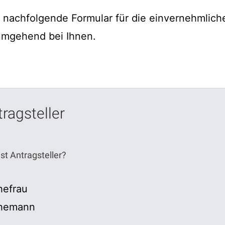
s nachfolgende Formular für die einvernehmlic
umgehend bei Ihnen.
ragsteller
st Antragsteller?
hefrau
hemann