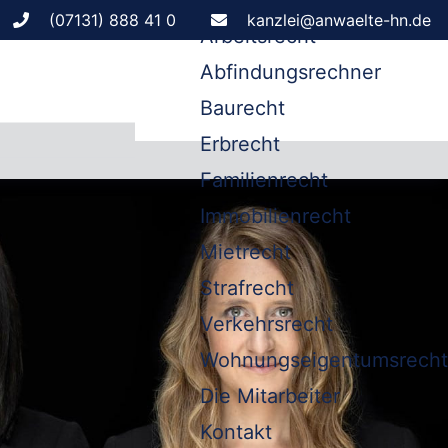
Leistungen
(07131) 888 41 0
kanzlei@anwaelte-hn.de
Arbeitsrecht
Abfindungsrechner
Baurecht
Erbrecht
Familienrecht
Immobilienrecht
Mietrecht
Strafrecht
Verkehrsrecht
Wohnungseigentumsrecht
Die Mitarbeiter
Kontakt