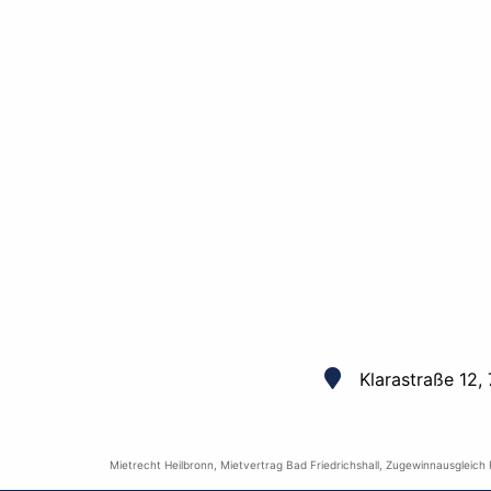
Klarastraße 12,
Mietrecht Heilbronn
,
Mietvertrag Bad Friedrichshall
,
Zugewinnausgleich 