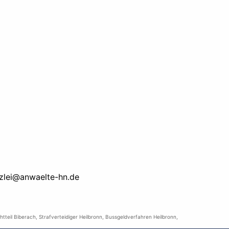
zlei@anwaelte-hn.de
chtteil Biberach
,
Strafverteidiger Heilbronn
,
Bussgeldverfahren Heilbronn
,