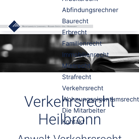
Abfindungsrechner
Baurecht
Erbrecht
Familienrecht
Immobilienrecht
Mietrecht
Strafrecht
Verkehrsrecht
Verkehrsrecht
Wohnungseigentumsrecht
Die Mitarbeiter
Heilbronn
Kontakt