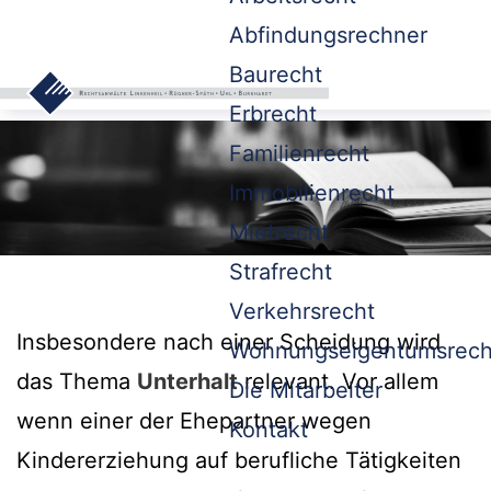
Abfindungsrechner
Baurecht
Erbrecht
Familienrecht
Immobilienrecht
Mietrecht
Strafrecht
Verkehrsrecht
Insbesondere nach einer Scheidung wird
Wohnungseigentumsrech
das Thema
Unterhalt
relevant. Vor allem
Die Mitarbeiter
wenn einer der Ehepartner wegen
Kontakt
Kindererziehung auf berufliche Tätigkeiten