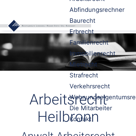
Abfindungsrechner
Baurecht
Erbrecht
Familienrecht
Immobilienrecht
Mietrecht
Strafrecht
Verkehrsrecht
Arbeitsrecht
Wohnungseigentumsre
Die Mitarbeiter
Heilbronn
Kontakt