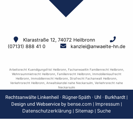
Klarastraße 12, 74072 Heilbronn
(07131) 888 41 0
kanzlei@anwaelte-hn.de
Arbeitsrecht Kuendigungsfrist Heilbronn
,
Fachanwaeltin Familienrecht Heilbronn
,
Wohnraummietrecht Heilbronn
,
Familienrecht Heilbronn
,
Immobilienkaufrecht
Heilbronn
,
Immobilienrecht Heilbronn
,
Strafrecht Fachanwalt Heilbronn
,
Verkehrsrecht Heilbronn
,
Anwaltskanzlei nahe Neckarsulm
,
Verkehrsrecht nahe
Neckarsulm
Rechtsanwälte Linkenheil · Rügner-Späth · Uhl · Burkhardt |
bense.com
Impressum
Design und Webservice by
|
|
Datenschutzerklärung
Sitemap
Suche
|
|