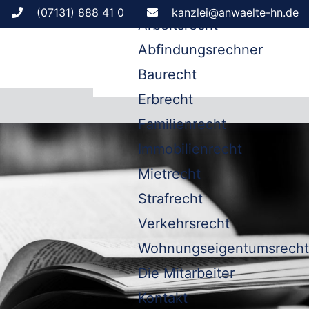
Leistungen
(07131) 888 41 0
kanzlei@anwaelte-hn.de
Arbeitsrecht
Abfindungsrechner
Baurecht
Erbrecht
Familienrecht
Immobilienrecht
Mietrecht
Strafrecht
Verkehrsrecht
Wohnungseigentumsrecht
Die Mitarbeiter
Kontakt