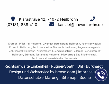
Klarastraße 12, 74072 Heilbronn
(07131) 888 41 0
kanzlei@anwaelte-hn.de
Erbrecht Pflichtteil Heilbronn
,
Zwangsversteigerung Heilbronn
,
Rechtsanwaeltin
Erbrecht Heilbronn
,
Rechtsanwaeltin Strafrecht Heilbronn
,
Zugewinnausgleich
Rechtsanwalt Heilbronn
,
Arbeitsrecht Kuendigungsfrist Heilbronn
,
Verkehrsrecht
Heilbronn
,
Erbrecht Testament Heilbronn
,
Mietvertrag Bad Friedrichshall
,
Rechtsanwaltskanzlei nahe Neckarsulm
Rechtsanwälte Linkenheil · Rügner-Späth · Uhl · Burkhardt |
bense.com
Impressum
Design und Webservice by
|
|
Datenschutzerklärung
Sitemap
Suche
|
|