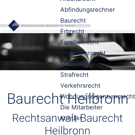
Abfindungsrechner
Baurecht
Erbrecht
Familienrecht
Immobilienrecht
Mietrecht
Strafrecht
Verkehrsrecht
Baurecht Heilbronn
Wohnungseigentumsrecht
Die Mitarbeiter
Rechtsanwalt Baurecht
Kontakt
Heilbronn