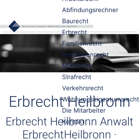
Abfindungsrechner
Baurecht
Erbrecht
Familienrecht
Immobilienrecht
Mietrecht
Strafrecht
Verkehrsrecht
Erbrecht Heilbronn
Wohnungseigentumsrecht
Die Mitarbeiter
Erbrecht Heilbronn Anwalt
Kontakt
ErbrechtHeilbronn ·