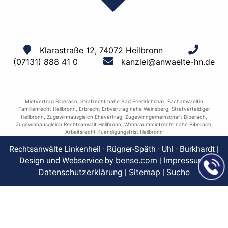
Klarastraße 12, 74072 Heilbronn
(07131) 888 41 0
kanzlei@anwaelte-hn.de
Mietvertrag Biberach
,
Strafrecht nahe Bad Friedrichshall
,
Fachanwaeltin
Familienrecht Heilbronn
,
Erbrecht Erbvertrag nahe Weinsberg
,
Strafverteidiger
Heilbronn
,
Zugewinnausgleich Ehevertrag
,
Zugewinngemeinschaft Biberach
,
Zugewinnausgleich Rechtsanwalt Heilbronn
,
Wohnraummietrecht nahe Biberach
,
Arbeitsrecht Kuendigungsfrist Heilbronn
Rechtsanwälte Linkenheil · Rügner-Späth · Uhl · Burkhardt |
bense.com
Impressum
Design und Webservice by
|
|
Datenschutzerklärung
Sitemap
Suche
|
|