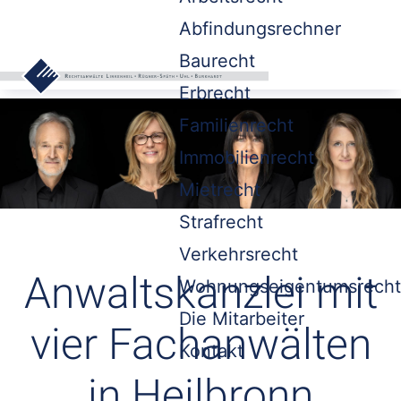
Abfindungsrechner
Baurecht
Erbrecht
Familienrecht
Immobilienrecht
Mietrecht
Strafrecht
Verkehrsrecht
Anwaltskanzlei mit
Wohnungseigentumsrecht
Die Mitarbeiter
vier Fachanwälten
Kontakt
in Heilbronn