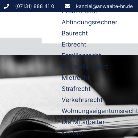
Leistungen
(07131) 888 41 0
kanzlei@anwaelte-hn.de
Arbeitsrecht
Abfindungsrechner
Baurecht
Erbrecht
Familienrecht
Immobilienrecht
Mietrecht
Strafrecht
Verkehrsrecht
Wohnungseigentumsrecht
Die Mitarbeiter
Kontakt