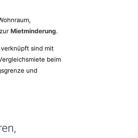
 Wohnraum,
zur
Mietminderung
.
 verknüpft sind mit
Vergleichsmiete beim
gsgrenze und
ren,