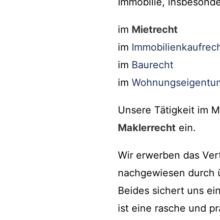
Immobilie, insbesonde
im
Mietrecht
im
Immobilienkaufrec
im
Baurecht
im
Wohnungseigentu
Unsere Tätigkeit im M
Maklerrecht
ein.
Wir erwerben das Ver
nachgewiesen durch ü
Beides sichert uns ei
ist eine rasche und p