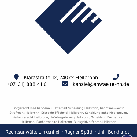
Klarastraße 12, 74072 Heilbronn
(07131) 888 41 0
kanzlei@anwaelte-hn.de
Sorgerecht Bad Rappenau
,
Unterhalt Scheidung Heilbronn
,
Rechtsanwaeltin
Strafrecht Heilbronn
,
Erbrecht Pflichtteil Heilbronn
,
Scheidung nahe Neckarsulm
,
Verkehrsrecht Heilbronn
,
Unfallregulierung Heilbronn
,
Scheidung Fachanwalt
Heilbronn
,
Fachanwaelte Heilbronn
,
Bussgeldverfahren Heilbronn
Rechtsanwälte Linkenheil · Rügner-Späth · Uhl · Burkhardt |