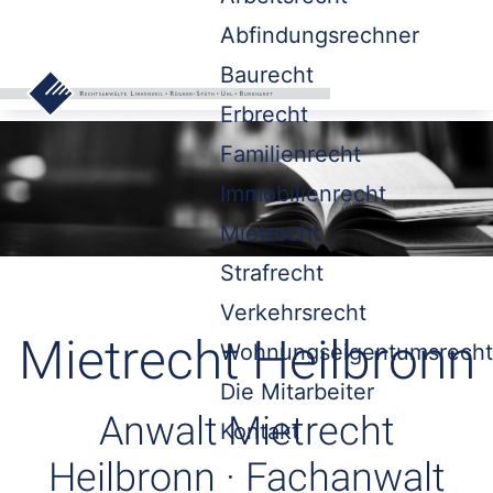
Abfindungsrechner
Baurecht
Erbrecht
Familienrecht
Immobilienrecht
Mietrecht
Strafrecht
Verkehrsrecht
Mietrecht Heilbronn
Wohnungseigentumsrecht
Die Mitarbeiter
Anwalt Mietrecht
Kontakt
Heilbronn · Fachanwalt