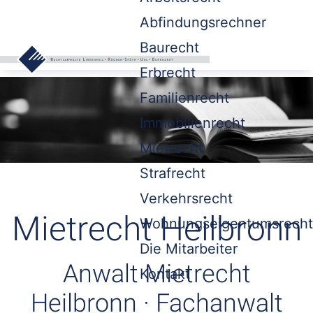
Abfindungsrechner
Baurecht
Erbrecht
Familienrecht
Immobilienrecht
Mietrecht
Strafrecht
Verkehrsrecht
Mietrecht Heilbronn
Wohnungseigentumsrecht
Die Mitarbeiter
Anwalt Mietrecht
Kontakt
Heilbronn · Fachanwalt