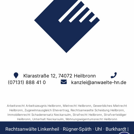
Klarastraße 12, 74072 Heilbronn
(07131) 888 41 0
kanzlei@anwaelte-hn.de
Arbeitsrecht Arbeitszeugnis Heilbronn
,
Mietrecht Heilbronn
,
Gewerbliches Mietrecht
Heilbronn
,
Zugewinnausgleich Ehevertrag
,
Rechtsanwaelte Scheidung Heilbronn
,
Immobilienrecht Schadenersatz Neckarsulm
,
Strafrecht Heilbronn
,
Strafverteidiger
Heilbronn
,
Unterhalt Neckarsulm
,
Wohnungseigentumsrecht Heilbronn
Rechtsanwälte Linkenheil · Rügner-Späth · Uhl · Burkhardt |