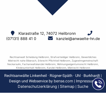
Klarastraße 12, 74072 Heilbronn
(07131) 888 41 0
kanzlei@anwaelte-hn.de
Rechtsanwalt Scheidung Heilbronn
,
Strafverteidiger Heilbronn
,
Gewerbliches
Mietrecht nahe Biberach
,
Erbrecht Pflichtteil Heilbronn
,
Zugewinngemeinschaft
Neckarsulm
,
Fachanwaltskanzlei Heilbronn
,
Wohnungseigentumsrecht Heilbronn
,
Kindesunterhalt Heilbronn
,
Kanzlei Heilbronn
,
Mietrecht Heilbronn
Rechtsanwälte Linkenheil · Rügner-Späth · Uhl · Burkhardt |
bense.com
Impressum
Design und Webservice by
|
|
Datenschutzerklärung
Sitemap
Suche
|
|