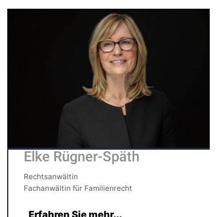
Elke Rügner-Späth
Rechtsanwältin
Fachanwältin für Familienrecht
Erfahren Sie mehr...