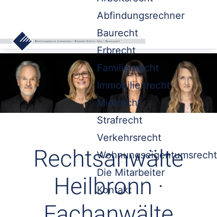
Abfindungsrechner
Baurecht
Erbrecht
Familienrecht
Immobilienrecht
Mietrecht
Strafrecht
Verkehrsrecht
Rechtsanwälte
Wohnungseigentumsrecht
Die Mitarbeiter
Heilbronn ·
Kontakt
Fachanwälte