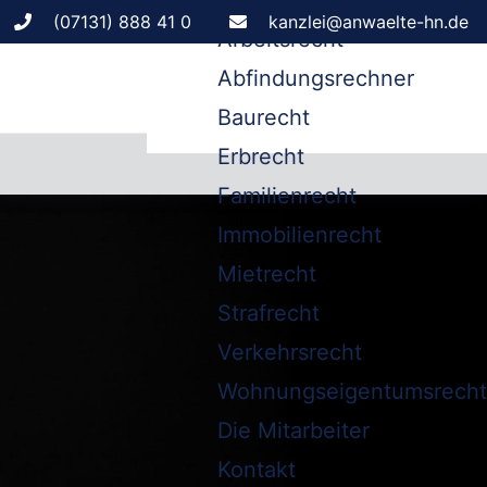
Leistungen
(07131) 888 41 0
kanzlei@anwaelte-hn.de
Arbeitsrecht
Abfindungsrechner
Baurecht
Erbrecht
Familienrecht
Immobilienrecht
Mietrecht
Strafrecht
Verkehrsrecht
Wohnungseigentumsrecht
Die Mitarbeiter
Kontakt