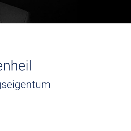
nheil
gseigentum