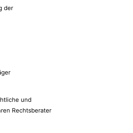
g der
äger
htliche und
hren Rechtsberater