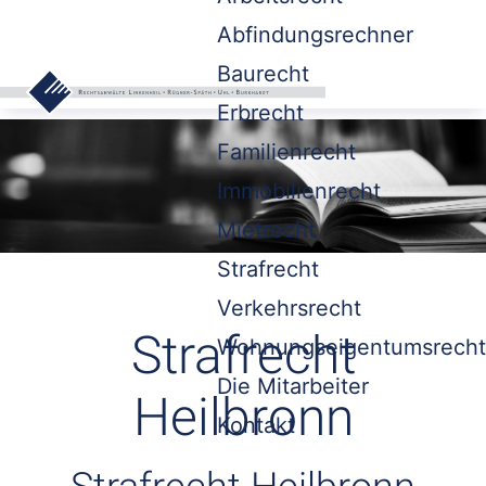
Abfindungsrechner
Baurecht
Erbrecht
Familienrecht
Immobilienrecht
Mietrecht
Strafrecht
Verkehrsrecht
Strafrecht
Wohnungseigentumsrecht
Die Mitarbeiter
Heilbronn
Kontakt