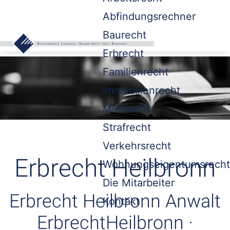
Abfindungsrechner
Baurecht
Erbrecht
Familienrecht
Immobilienrecht
Mietrecht
Strafrecht
Verkehrsrecht
Erbrecht Heilbronn
Wohnungseigentumsrecht
Die Mitarbeiter
Erbrecht Heilbronn Anwalt
Kontakt
ErbrechtHeilbronn ·