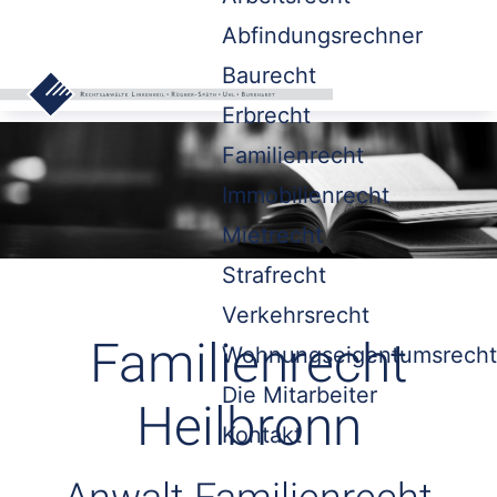
Abfindungsrechner
Baurecht
Erbrecht
Familienrecht
Immobilienrecht
Mietrecht
Strafrecht
Verkehrsrecht
Familienrecht
Wohnungseigentumsrecht
Die Mitarbeiter
Heilbronn
Kontakt