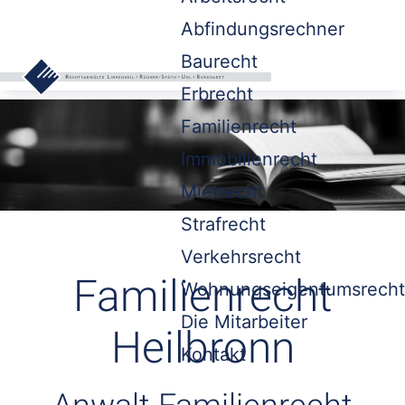
Abfindungsrechner
Baurecht
Erbrecht
Familienrecht
Immobilienrecht
Mietrecht
Strafrecht
Verkehrsrecht
Familienrecht
Wohnungseigentumsrecht
Die Mitarbeiter
Heilbronn
Kontakt