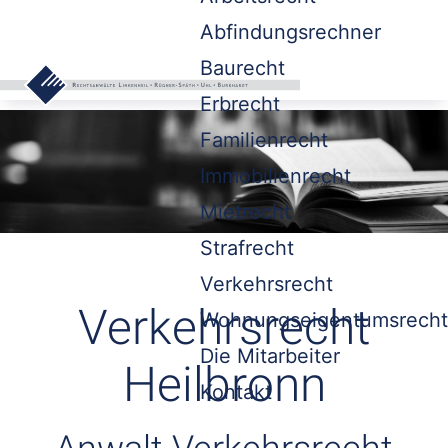
Abfindungsrechner
Baurecht
Erbrecht
Familienrecht
Immobilienrecht
Mietrecht
Strafrecht
Verkehrsrecht
Verkehrsrecht
Wohnungseigentumsrecht
Die Mitarbeiter
Heilbronn
Kontakt