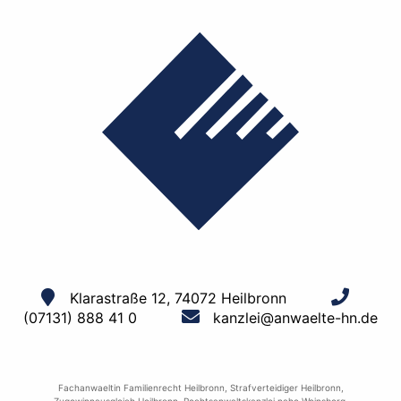
Klarastraße 12, 74072 Heilbronn
(07131) 888 41 0
kanzlei@anwaelte-hn.de
Fachanwaeltin Familienrecht Heilbronn
,
Strafverteidiger Heilbronn
,
Zugewinnausgleich Heilbronn
,
Rechtsanwaltskanzlei nahe Weinsberg
,