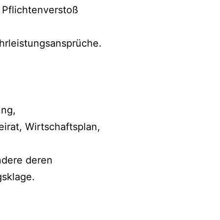
Pflichtenverstoß
hrleistungsansprüche.
ung,
at, Wirtschaftsplan,
ndere deren
gsklage.