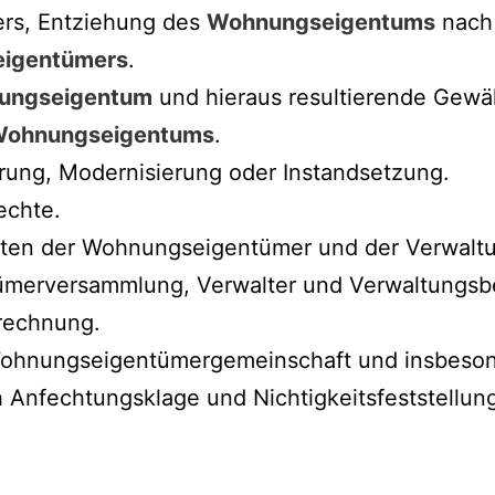
ers, Entziehung des
Wohnungseigentums
nach 
igentümers
.
ungseigentum
und hieraus resultierende Gewä
ohnungseigentums
.
rung, Modernisierung oder Instandsetzung.
echte.
hten der Wohnungseigentümer und der Verwalt
erversammlung, Verwalter und Verwaltungsbeir
rechnung.
Wohnungseigentümergemeinschaft und insbeso
 Anfechtungsklage und Nichtigkeitsfeststellun