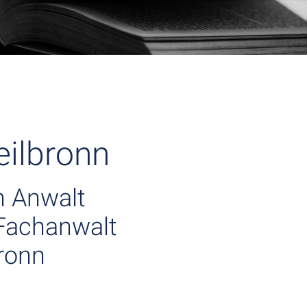
ilbronn
 Anwalt
Fachanwalt
ronn