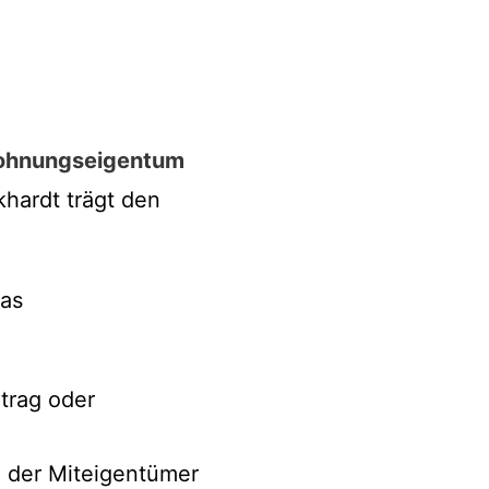
Wohnungseigentum
khardt trägt den
das
trag oder
der Miteigentümer