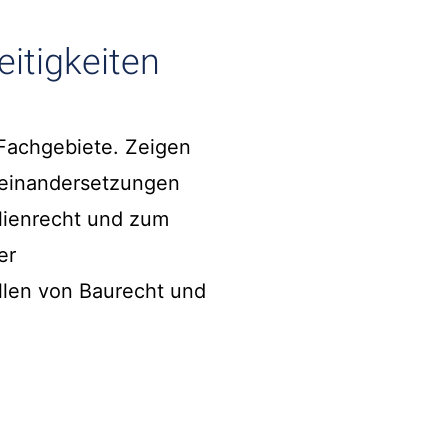
itigkeiten
 Fachgebiete. Zeigen
seinandersetzungen
lienrecht und zum
er
len von Baurecht und