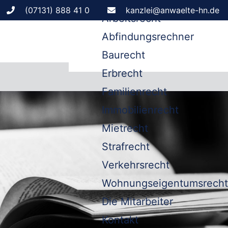
Leistungen
(07131) 888 41 0
kanzlei@anwaelte-hn.de
Arbeitsrecht
Abfindungsrechner
Baurecht
Erbrecht
Familienrecht
Immobilienrecht
Mietrecht
Strafrecht
Verkehrsrecht
Wohnungseigentumsrecht
Die Mitarbeiter
Kontakt