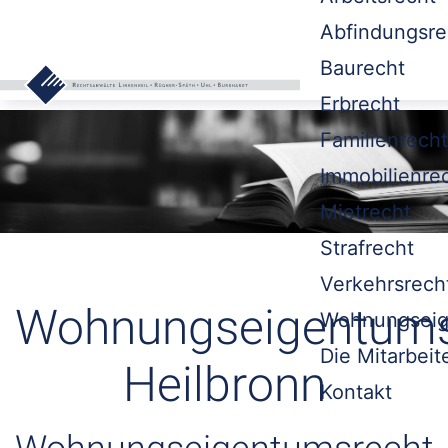
Abfindungsre
Baurecht
Erbrecht
Familienrecht
Immobilienre
Mietrecht
Strafrecht
Verkehrsrech
Wohnungseigentums
Wohnungseig
Die Mitarbeit
Heilbronn
Kontakt