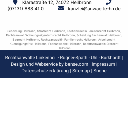
Klarastraße 12, 74072 Heilbronn
(07131) 888 41 0
kanzlei@anwaelte-hn.de
Scheidung Heilbronn
,
Strafrecht Heilbronn
,
Fachanwaeltin Familienrecht Heilbronn
,
Rechtsanwalt Wohnungseigentumsrecht Heilbronn
,
Scheidung Fachanwalt Heilbronn
,
Baurecht Heilbronn
,
Rechtsanwaeltin Familienrecht Heilbronn
,
Arbeitsrecht
Kuendigungsfrist Heilbronn
,
Fachanwaelte Heilbronn
,
Rechtsanwaeltin Erbrecht
Heilbronn
Rechtsanwälte Linkenheil · Rügner-Späth · Uhl · Burkhardt |
bense.com
Impressum
Design und Webservice by
|
|
Datenschutzerklärung
Sitemap
Suche
|
|