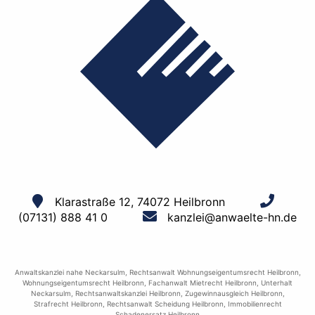
Klarastraße 12, 74072 Heilbronn
(07131) 888 41 0
kanzlei@anwaelte-hn.de
Anwaltskanzlei nahe Neckarsulm
,
Rechtsanwalt Wohnungseigentumsrecht Heilbronn
,
Wohnungseigentumsrecht Heilbronn
,
Fachanwalt Mietrecht Heilbronn
,
Unterhalt
Neckarsulm
,
Rechtsanwaltskanzlei Heilbronn
,
Zugewinnausgleich Heilbronn
,
Strafrecht Heilbronn
,
Rechtsanwalt Scheidung Heilbronn
,
Immobilienrecht
Schadenersatz Heilbronn