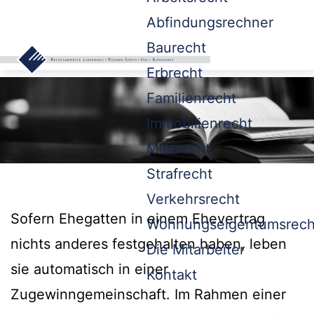
Abfindungsrechner
Baurecht
Erbrecht
Familienrecht
Immobilienrecht
Mietrecht
Strafrecht
Verkehrsrecht
Sofern Ehegatten in einem Ehevertrag
Wohnungseigentumsrech
nichts anderes festgehalten haben, leben
Die Mitarbeiter
sie automatisch in einer
Kontakt
Zugewinngemeinschaft. Im Rahmen einer