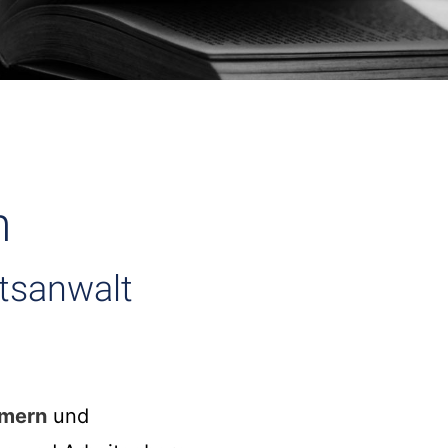
n
htsanwalt
hmern
und