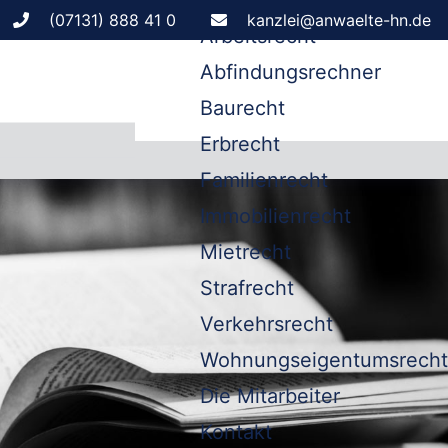
Leistungen
(07131) 888 41 0
kanzlei@anwaelte-hn.de
Arbeitsrecht
Abfindungsrechner
Baurecht
Erbrecht
Familienrecht
Immobilienrecht
Mietrecht
Strafrecht
Verkehrsrecht
Wohnungseigentumsrecht
Die Mitarbeiter
Kontakt